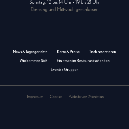
Sonntag: 12 bis 14 Uhr - 19 bis 21 Uhr
Dienstag und Mittwoch geschlossen
News & Tagesgerichte
Karte & Preise
Tisch reservieren
Wie kommen Sie?
Ein Essen im Restaurant schenken
Events / Gruppen
Impressum
Cookies
Website von 2Vcréation