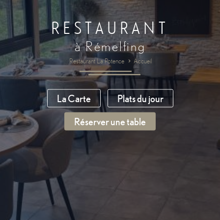
RESTAURANT
à Rémelfing
Restaurant La Potence
Accueil
La Carte
Plats du jour
Réserver une table