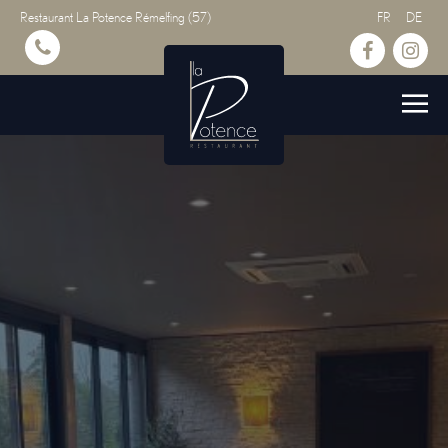
Restaurant La Potence Rémelfing (57)
FR
DE